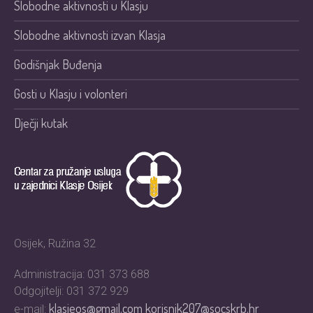
Slobodne aktivnosti u Klasju
Slobodne aktivnosti izvan Klasja
Godišnjak Buđenja
Gosti u Klasju i volonteri
Dječji kutak
Osijek, Ružina 32
Administracija: 031 373 688
Odgojitelji: 031 372 929
klasjeos@gmail.com
korisnik207@socskrb.hr
e-mail: