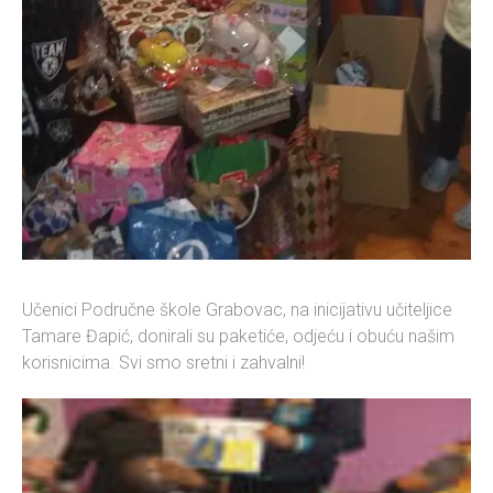
Učenici Područne škole Grabovac, na inicijativu učiteljice
Tamare Đapić, donirali su paketiće, odjeću i obuću našim
korisnicima. Svi smo sretni i zahvalni!