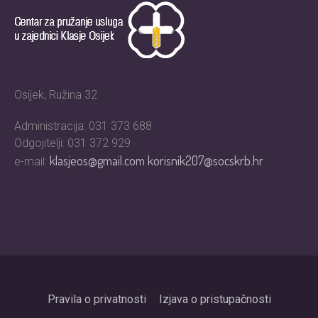
Osijek, Ružina 32
Administracija: 031 373 688
Odgojitelji: 031 372 929
klasjeos@gmail.com
korisnik207@socskrb.hr
e-mail:
Pravila o privatnosti
Izjava o pristupačnosti