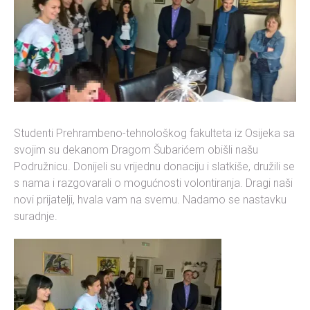
Studenti Prehrambeno-tehnološkog fakulteta iz Osijeka sa
svojim su dekanom Dragom Šubarićem obišli našu
Podružnicu. Donijeli su vrijednu donaciju i slatkiše, družili se
s nama i razgovarali o mogućnosti volontiranja. Dragi naši
novi prijatelji, hvala vam na svemu. Nadamo se nastavku
suradnje.