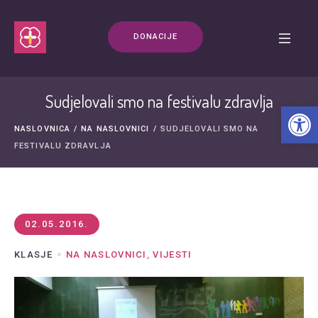
DONACIJE
Sudjelovali smo na festivalu zdravlja
Open t
NASLOVNICA
/
NA NASLOVNICI
/
SUDJELOVALI SMO NA
FESTIVALU ZDRAVLJA
02.05.2016.
KLASJE
NA NASLOVNICI
,
VIJESTI