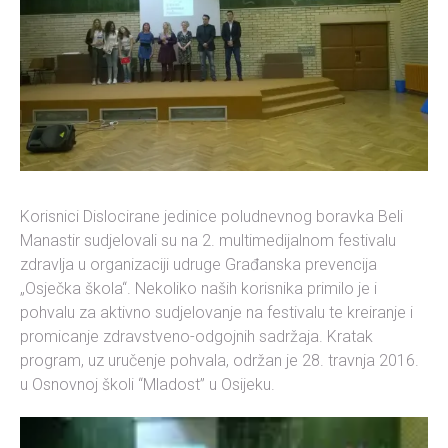
Korisnici Dislocirane jedinice poludnevnog boravka Beli
Manastir sudjelovali su na 2. multimedijalnom festivalu
zdravlja u organizaciji udruge Građanska prevencija
„Osječka škola“. Nekoliko naših korisnika primilo je i
pohvalu za aktivno sudjelovanje na festivalu te kreiranje i
promicanje zdravstveno-odgojnih sadržaja. Kratak
program, uz uručenje pohvala, održan je 28. travnja 2016.
u Osnovnoj školi “Mladost” u Osijeku.