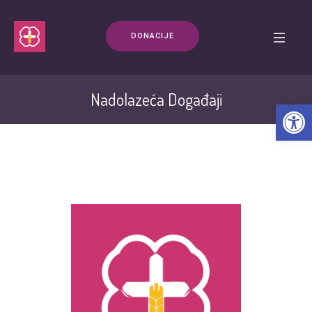
DONACIJE
Nadolazeća Događaji
Open t