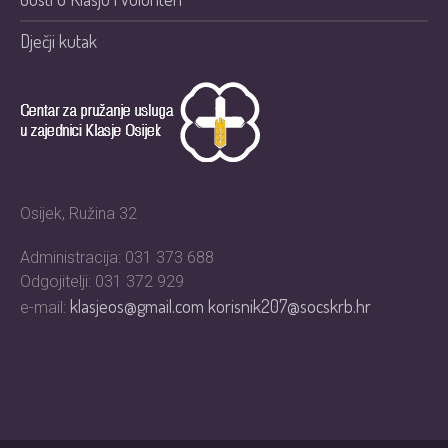
Dječji kutak
Osijek, Ružina 32
Administracija: 031 373 688
Odgojitelji: 031 372 929
klasjeos@gmail.com
korisnik207@socskrb.hr
e-mail: