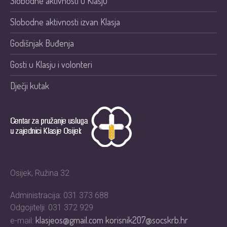
Slobodne aktivnosti u Klasju
Slobodne aktivnosti izvan Klasja
Godišnjak Buđenja
Gosti u Klasju i volonteri
Dječji kutak
Osijek, Ružina 32
Administracija: 031 373 688
Odgojitelji: 031 372 929
klasjeos@gmail.com
korisnik207@socskrb.hr
e-mail: