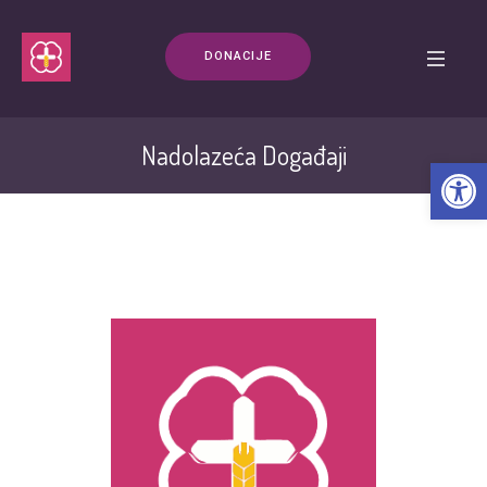
DONACIJE
Nadolazeća Događaji
Open t