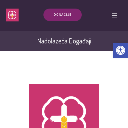
DONACIJE
Nadolazeća Događaji
Open t