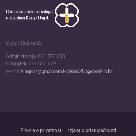
Osijek, Ružina 32
Administracija: 031 373 688
Odgojitelji: 031 372 929
klasjeos@gmail.com
korisnik207@socskrb.hr
e-mail:
Pravila o privatnosti
Izjava o pristupačnosti