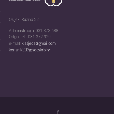
Osijek, Ružina 32
Administracija: 031 373 688
Odgojitelji: 031 372 929
klasjeos@gmail.com
e-mail:
korisnik207@socskrb.hr