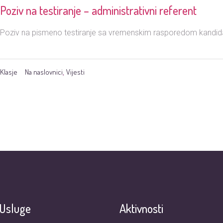
Poziv na testiranje – administrativni referent
Poziv na pismeno testiranje sa vremenskim rasporedom kandid
Klasje
Na naslovnici
Vijesti
,
Usluge
Aktivnosti