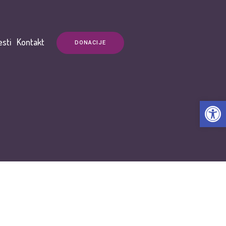
esti
Kontakt
DONACIJE
Open t