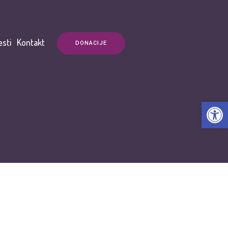
esti
Kontakt
DONACIJE
Open t