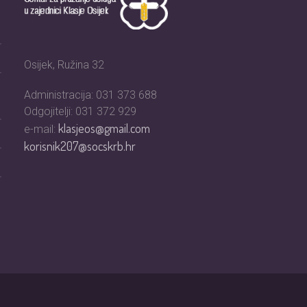
Osijek, Ružina 32
Administracija: 031 373 688
Odgojitelji: 031 372 929
klasjeos@gmail.com
e-mail:
korisnik207@socskrb.hr