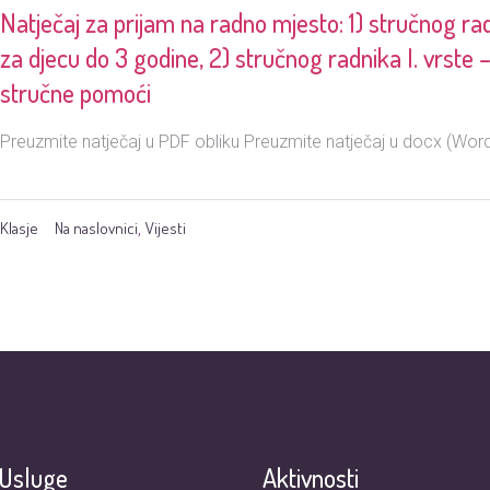
Natječaj za prijam na radno mjesto: 1) stručnog radn
za djecu do 3 godine, 2) stručnog radnika I. vrste –
stručne pomoći
Preuzmite natječaj u PDF obliku Preuzmite natječaj u docx (Word
Klasje
Na naslovnici
Vijesti
,
Usluge
Aktivnosti