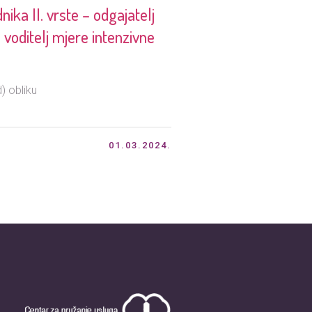
ika II. vrste – odgajatelj
 voditelj mjere intenzivne
) obliku
01.03.2024.