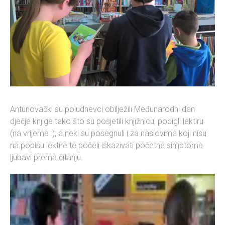
Antunovački su poludnevci obilježili Međunarodni dan
dječje knjige tako što su posjetili knjižnicu, podigli lektiru
(na vrijeme :), a neki su posegnuli i za naslovima koji nisu
na popisu lektire te počeli iskazivati početne simptome
ljubavi prema čitanju.