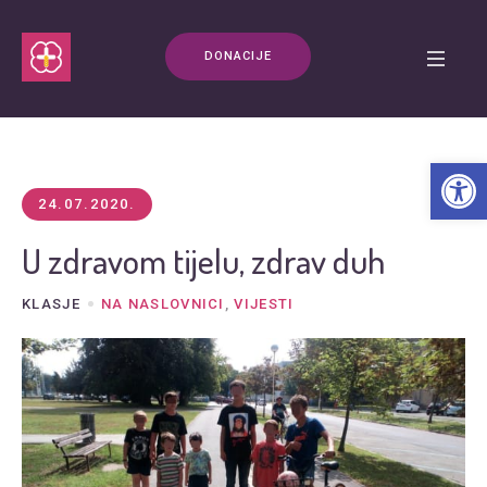
DONACIJE
Open t
24.07.2020.
U zdravom tijelu, zdrav duh
KLASJE
NA NASLOVNICI
,
VIJESTI