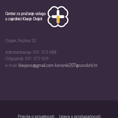
Osijek, Ružina 32
Administracija: 031 373 688
Odgojitelji: 031 372 929
klasjeos@gmail.com
korisnik207@socskrb.hr
e-mail:
Pravila o privatnosti
Izjava o pristupačnosti