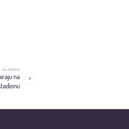
SLJEDEĆI
iraju na
stadionu