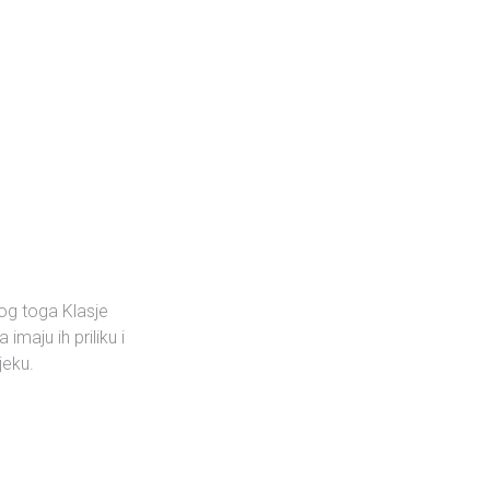
og toga Klasje
maju ih priliku i
jeku.