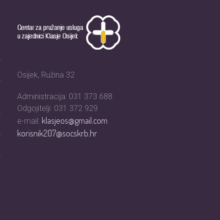
Osijek, Ružina 32
Administracija: 031 373 688
Odgojitelji: 031 372 929
klasjeos@gmail.com
e-mail:
korisnik207@socskrb.hr