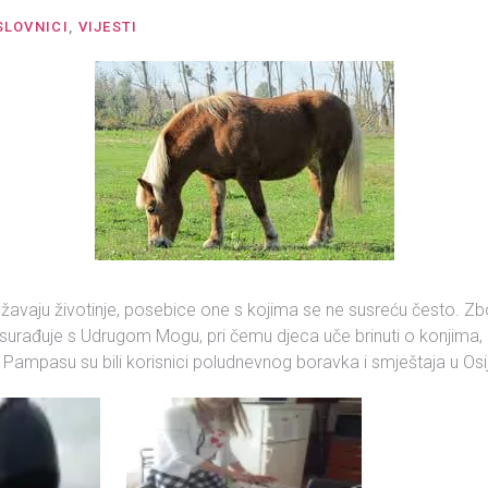
SLOVNICI
,
VIJESTI
avaju životinje, posebice one s kojima se ne susreću često. Zb
urađuje s Udrugom Mogu, pri čemu djeca uče brinuti o konjima, a i
a Pampasu su bili korisnici poludnevnog boravka i smještaja u Osi