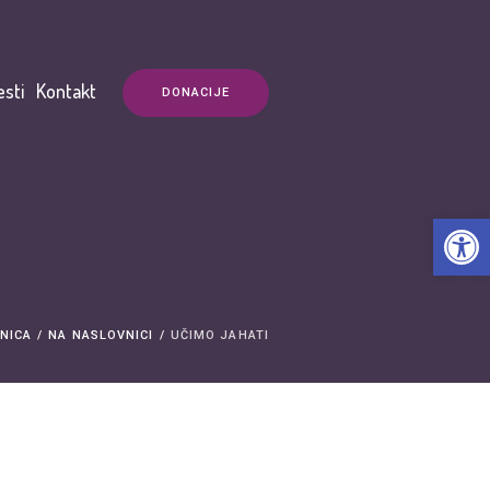
esti
Kontakt
DONACIJE
Open t
NICA
/
NA NASLOVNICI
/
UČIMO JAHATI