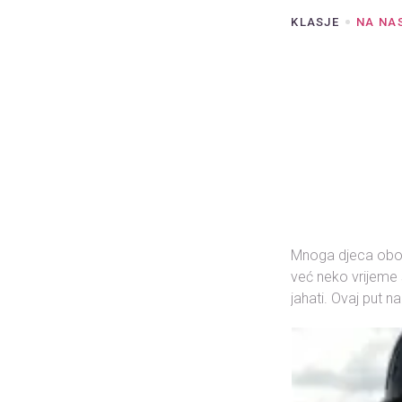
KLASJE
NA NA
Mnoga djeca obož
već neko vrijeme s
jahati. Ovaj put n