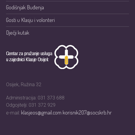
Godišnjak Buđenja
Gosti u Klasju i volonteri
Dječji kutak
Osijek, Ružina 32
Administracija: 031 373 688
Odgojitelji: 031 372 929
klasjeos@gmail.com
korisnik207@socskrb.hr
e-mail: