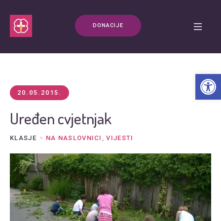
DONACIJE
Open t
20.05.2015.
Uređen cvjetnjak
KLASJE
NA NASLOVNICI
,
VIJESTI