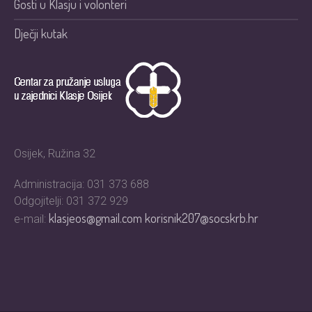
Gosti u Klasju i volonteri
Dječji kutak
Osijek, Ružina 32
Administracija: 031 373 688
Odgojitelji: 031 372 929
klasjeos@gmail.com
korisnik207@socskrb.hr
e-mail: