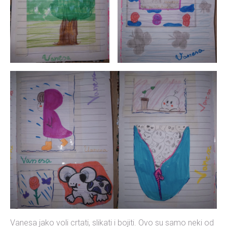
Vanesa jako voli crtati, slikati i bojiti. Ovo su samo neki od