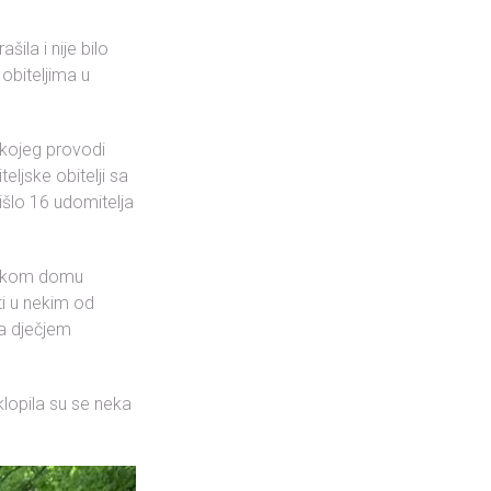
ila i nije bilo
 obiteljima u
, kojeg provodi
eljske obitelji sa
 išlo 16 udomitelja
arskom domu
ti u nekim od
na dječjem
Sklopila su se neka