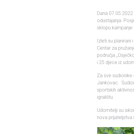
Dana 07.05.2022. p
odustajanja. Posje
sklopu kampanje 
Izleti su planirani
Centar za pružanje
područja „Osječko-
i 25 djece iz udomi
Za sve sudionike 
Jankovac. Sudionic
sportskih aktivnos
igralištu.
Udomitelji su isko
nova prijateljstva 