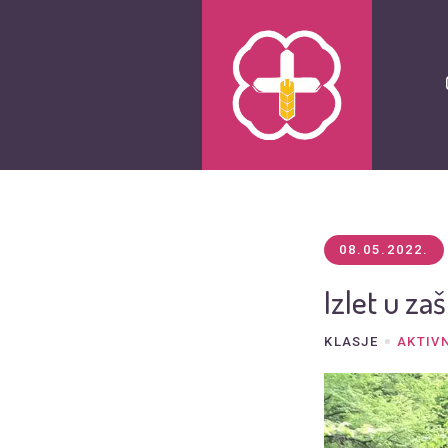
08.05.2022.
Izlet u z
KLASJE
AKTIV