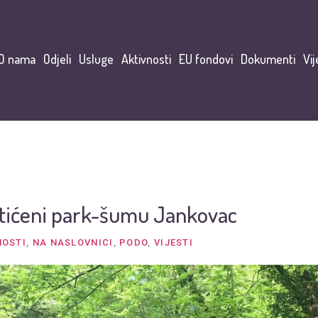
O nama
Odjeli
Usluge
Aktivnosti
EU fondovi
Dokumenti
Vij
aštićeni park-šumu Jankovac
NOSTI
,
NA NASLOVNICI
,
PODO
,
VIJESTI