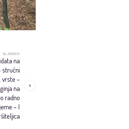
SLJEDEĆI
idata na
 stručni
. vrste –
ginja na
o radno
ijeme – I
ršiteljica