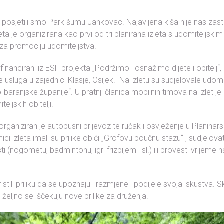
osjetili smo Park šumu Jankovac. Najavljena kiša nije nas zastraš
ta je organizirana kao prvi od tri planirana izleta s udomiteljskim
za promociju udomiteljstva.
 i financirani iz ESF projekta „Podržimo i osnažimo dijete i obitelj“
 usluga u zajednici Klasje, Osijek. Na izletu su sudjelovale udomit
baranjske županije“. U pratnji članica mobilnih timova na izlet je
teljskih obitelji.
organiziran je autobusni prijevoz te ručak i osvježenje u Planin
i izleta imali su prilike obići „Grofovu poučnu stazu“ , sudjelova
ti (nogometu, badmintonu, igri frizbijem i sl.) ili provesti vrijeme 
ristili priliku da se upoznaju i razmjene i podijele svoja iskustva. 
i željno se iščekuju nove prilike za druženja.