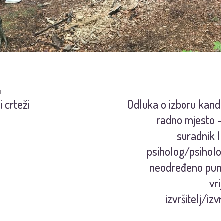
I
i crteži
Odluka o izboru kand
radno mjesto –
suradnik I
psiholog/psiholo
neodređeno pun
vr
izvršitelj/izv