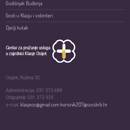
Godišnjak Buđenja
Gosti u Klasju i volonteri
Dječji kutak
Osijek, Ružina 32
Administracija: 031 373 688
Odgojitelji: 031 372 929
klasjeos@gmail.com
korisnik207@socskrb.hr
e-mail: