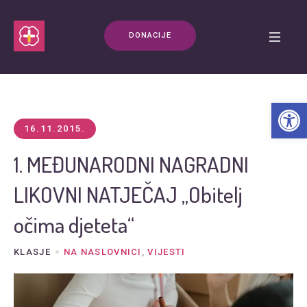
DONACIJE
Open t
16.11.2015.
1. MEĐUNARODNI NAGRADNI
LIKOVNI NATJEČAJ „Obitelj
očima djeteta“
KLASJE
NA NASLOVNICI
,
VIJESTI