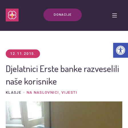
DONACIJE
Open t
12.11.2015.
Djelatnici Erste banke razveselili
naše korisnike
KLASJE
NA NASLOVNICI
,
VIJESTI