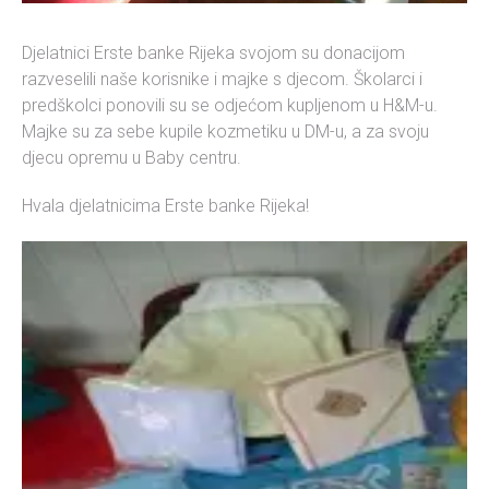
Djelatnici Erste banke Rijeka svojom su donacijom
razveselili naše korisnike i majke s djecom. Školarci i
predškolci ponovili su se odjećom kupljenom u H&M-u.
Majke su za sebe kupile kozmetiku u DM-u, a za svoju
djecu opremu u Baby centru.
Hvala djelatnicima Erste banke Rijeka!