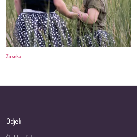
Za seku
Odjeli