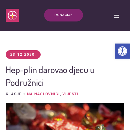
DONACIJE
Open t
23.12.2020.
Hep-plin darovao djecu u
Podružnici
KLASJE
NA NASLOVNICI
,
VIJESTI