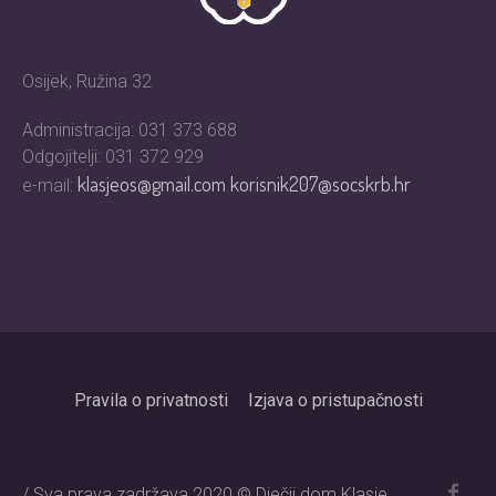
Osijek, Ružina 32
Administracija: 031 373 688
Odgojitelji: 031 372 929
klasjeos@gmail.com
korisnik207@socskrb.hr
e-mail:
Pravila o privatnosti
Izjava o pristupačnosti
/ Sva prava zadržava 2020 © Dječji dom Klasje