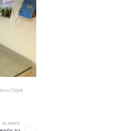
anovi Osijek.
SLJEDEĆI
vreće za