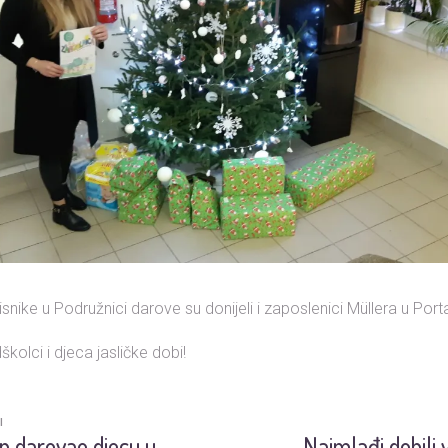
nike u Podružnici darove su donijeli i zaposlenici Müllera u Port
školci i djeca jasličke dobi!
I
n darovao djecu u
Najmlađi dobili 