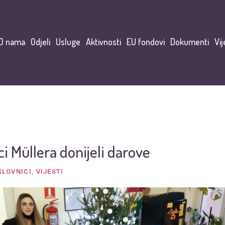
O nama
Odjeli
Usluge
Aktivnosti
EU fondovi
Dokumenti
Vij
i Müllera donijeli darove
SLOVNICI
,
VIJESTI