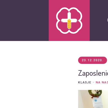
23.12.2020.
Zaposlenic
KLASJE
NA NA