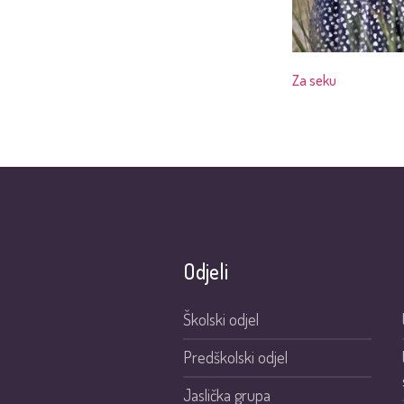
Za seku
Odjeli
Školski odjel
Predškolski odjel
Jaslička grupa