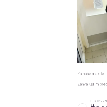
Za naše male koris
Zahvaljuju im pred
PRETHODN
Hep-pli