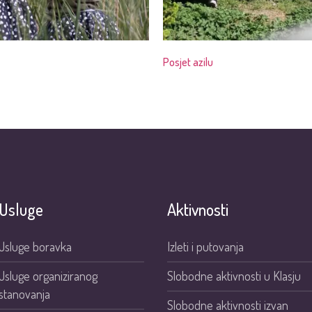
Posjet azilu
Usluge
Aktivnosti
Usluge boravka
Izleti i putovanja
Usluge organiziranog
Slobodne aktivnosti u Klasju
stanovanja
Slobodne aktivnosti izvan