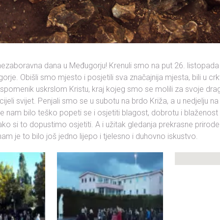
ezaboravna dana u Međugorju! Krenuli smo na put 26. listopada 
gorje. Obišli smo mjesto i posjetili sva značajnija mjesta, bili u crk
 spomenik uskrslom Kristu, kraj kojeg smo se molili za svoje dra
ijeli svijet. Penjali smo se u subotu na brdo Križa, a u nedjelju n
je nam bilo teško popeti se i osjetiti blagost, dobrotu i blaženo
ko si to dopustimo osjetiti. A i užitak gledanja prekrasne prirod
am je to bilo još jedno lijepo i tjelesno i duhovno iskustvo.