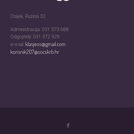
Osijek, Ružina 32
Administracija: 031 373 688
Odgojitelji: 031 372 929
klasjeos@gmail.com
e-mail:
korisnik207@socskrb.hr