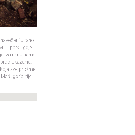
navečer i u rano
vi i u parku gdje
ge, za mir u nama
a brdo Ukazanja.
st koja sve prožme
e Međugorja nije