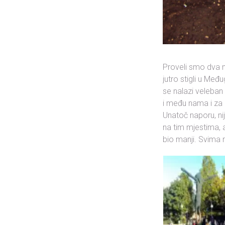
Proveli smo dva n
jutro stigli u Među
se nalazi veleban
i među nama i za c
Unatoč naporu, ni
na tim mjestima, a
bio manji. Svima n