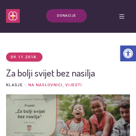
DONACIJE
Open t
09.11.2018.
Za bolji svijet bez nasilja
KLASJE
NA NASLOVNICI
,
VIJESTI