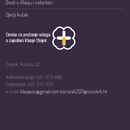
Gosti u Klasju i volonteri
Dječji kutak
Osijek, Ružina 32
Administracija: 031 373 688
Odgojitelji: 031 372 929
klasjeos@gmail.com
korisnik207@socskrb.hr
e-mail: