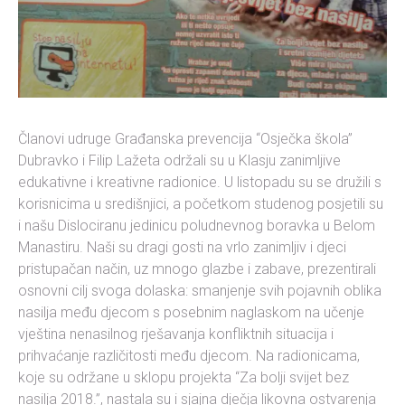
Članovi udruge Građanska prevencija “Osječka škola”
Dubravko i Filip Lažeta održali su u Klasju zanimljive
edukativne i kreativne radionice. U listopadu su se družili s
korisnicima u središnjici, a početkom studenog posjetili su
i našu Dislociranu jedinicu poludnevnog boravka u Belom
Manastiru. Naši su dragi gosti na vrlo zanimljiv i djeci
pristupačan način, uz mnogo glazbe i zabave, prezentirali
osnovni cilj svoga dolaska: smanjenje svih pojavnih oblika
nasilja među djecom s posebnim naglaskom na učenje
vještina nenasilnog rješavanja konfliktnih situacija i
prihvaćanje različitosti među djecom. Na radionicama,
koje su održane u sklopu projekta “Za bolji svijet bez
nasilja 2018.”, nastala su i sjajna dječja likovna ostvarenja