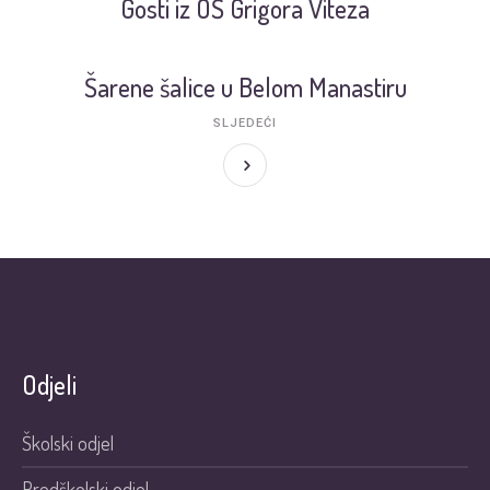
Gosti iz OŠ Grigora Viteza
Šarene šalice u Belom Manastiru
SLJEDEĆI
Odjeli
Školski odjel
Predškolski odjel