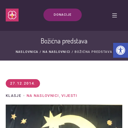
DONACIJE
Božićna predstava
Open t
NASLOVNICA
/
NA NASLOVNICI
/
BOŽIĆNA PREDSTAVA
27.12.2014.
KLASJE
NA NASLOVNICI
,
VIJESTI