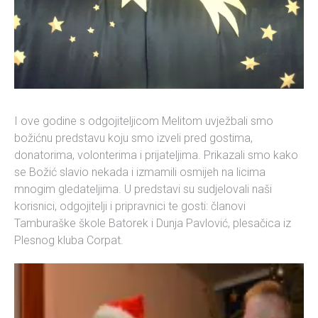
I ove godine s odgojiteljicom Melitom uvježbali smo
božićnu predstavu koju smo izveli pred gostima,
donatorima, volonterima i prijateljima. Prikazali smo kako
se Božić slavio nekada i izmamili osmijeh na licima
mnogim gledateljima. U predstavi su sudjelovali naši
korisnici, odgojitelji i pripravnici te gosti: članovi
Tamburaške škole Batorek i Dunja Pavlović, plesačica iz
Plesnog kluba Corpat.