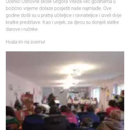
Učenici Osnovne škole Grigora Viteza već godinama u
božićno vrijeme dolaze posjetiti naše najmlađe. Ove
godine došli su u pratnji učiteljice i ravnateljice i izveli dvije
kratke predstave. Kao i uvijek, za djecu su donijeli slatke
darove i ručnike.
Hvala im na svemu!