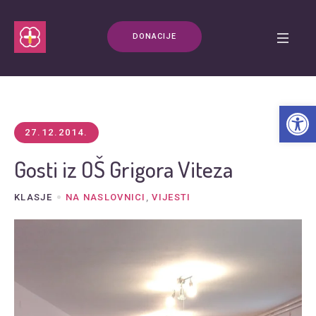
DONACIJE
Open t
27.12.2014.
Gosti iz OŠ Grigora Viteza
KLASJE
NA NASLOVNICI
,
VIJESTI