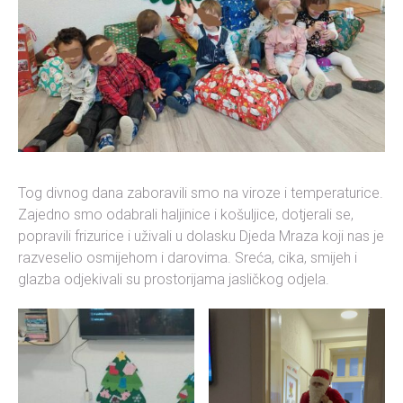
Tog divnog dana zaboravili smo na viroze i temperaturice.
Zajedno smo odabrali haljinice i košuljice, dotjerali se,
popravili frizurice i uživali u dolasku Djeda Mraza koji nas je
razveselio osmijehom i darovima. Sreća, cika, smijeh i
glazba odjekivali su prostorijama jasličkog odjela.