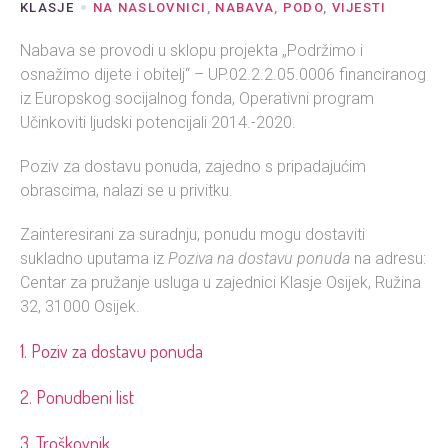
KLASJE
NA NASLOVNICI
,
NABAVA
,
PODO
,
VIJESTI
Nabava se provodi u sklopu projekta „Podržimo i
osnažimo dijete i obitelj“ – UP.02.2.2.05.0006 financiranog
iz Europskog socijalnog fonda, Operativni program
Učinkoviti ljudski potencijali 2014.-2020.
Poziv za dostavu ponuda, zajedno s pripadajućim
obrascima, nalazi se u privitku.
Zainteresirani za suradnju, ponudu mogu dostaviti
sukladno uputama iz
Poziva na dostavu ponuda
na adresu:
Centar za pružanje usluga u zajednici Klasje Osijek, Ružina
32, 31000 Osijek.
1. Poziv za dostavu ponuda
2. Ponudbeni list
3. Troškovnik