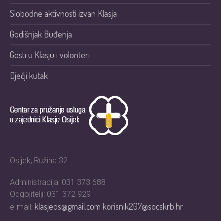
Slobodne aktivnosti izvan Klasja
Godišnjak Buđenja
Gosti u Klasju i volonteri
Dječji kutak
Osijek, Ružina 32
Administracija: 031 373 688
Odgojitelji: 031 372 929
klasjeos@gmail.com
korisnik207@socskrb.hr
e-mail: