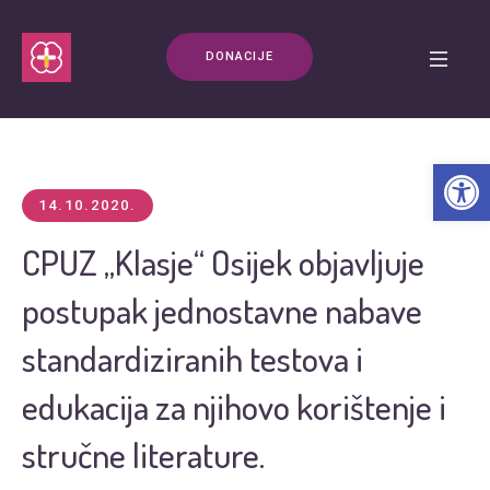
DONACIJE
Open t
14.10.2020.
CPUZ „Klasje“ Osijek objavljuje
postupak jednostavne nabave
standardiziranih testova i
edukacija za njihovo korištenje i
stručne literature.