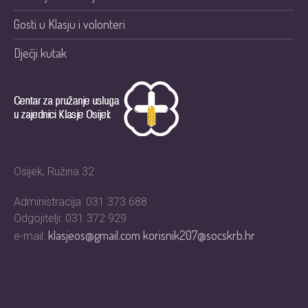
Gosti u Klasju i volonteri
Dječji kutak
Osijek, Ružina 32
Administracija: 031 373 688
Odgojitelji: 031 372 929
klasjeos@gmail.com
korisnik207@socskrb.hr
e-mail: