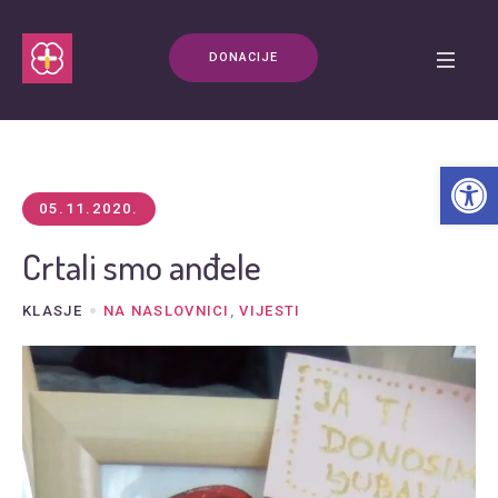
DONACIJE
Open t
05.11.2020.
Crtali smo anđele
KLASJE
NA NASLOVNICI
,
VIJESTI