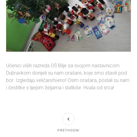
Učenici viših razreda OŠ Bilje sa svojom nastavnicom
Dubravkom donijeli su nam orašare, koje smo stavili pod
bor. Izgledaju veličanstveno! Osim orašara, poslali su nam
i čestitke s lijepim željama i slatkiše. Hvala od srca!
PRETHODNI