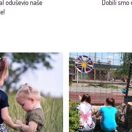
l oduševio naše
Dobili smo 
e!