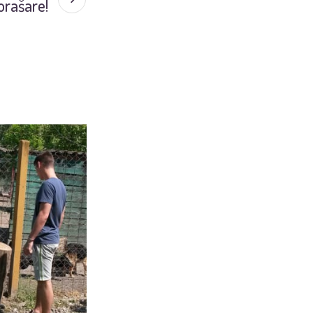
orašare!