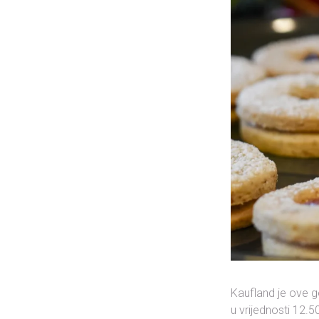
Kaufland je ove g
u vrijednosti 12.5