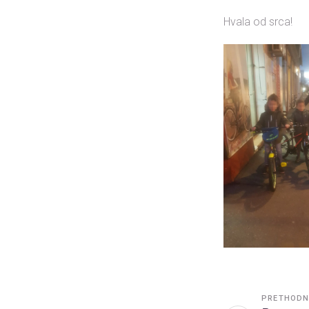
Hvala od srca!
PRETHODN