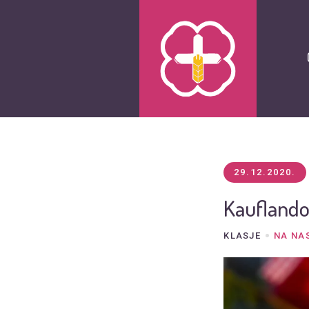
29.12.2020.
Kauflando
KLASJE
NA NA