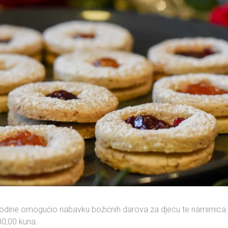
odine omogućio nabavku božićnih darova za djecu te namirnica 
00,00 kuna.