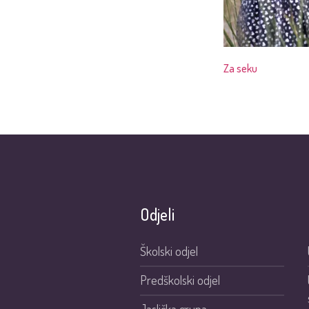
Za seku
Odjeli
Školski odjel
Predškolski odjel