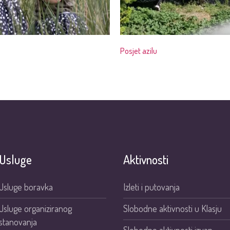
Posjet azilu
Usluge
Aktivnosti
Usluge boravka
Izleti i putovanja
Usluge organiziranog
Slobodne aktivnosti u Klasju
stanovanja