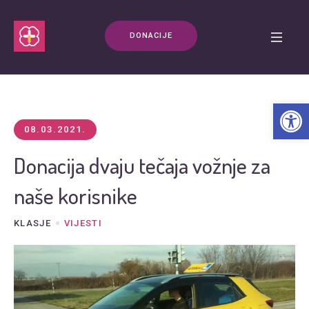
DONACIJE
Open t
08.03.2021.
Donacija dvaju tečaja vožnje za
naše korisnike
KLASJE
VIJESTI