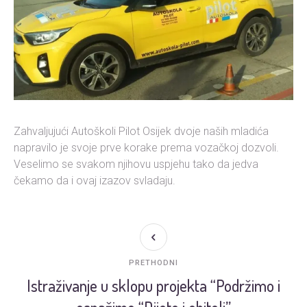
Zahvaljujući Autoškoli Pilot Osijek dvoje naših mladića
napravilo je svoje prve korake prema vozačkoj dozvoli.
Veselimo se svakom njihovu uspjehu tako da jedva
čekamo da i ovaj izazov svladaju.
PRETHODNI
Istraživanje u sklopu projekta “Podržimo i