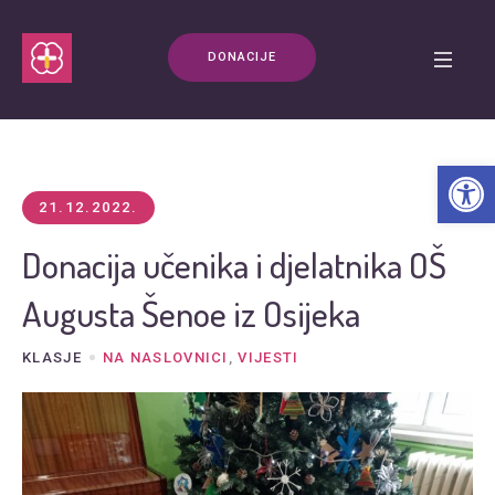
DONACIJE
Open t
21.12.2022.
Donacija učenika i djelatnika OŠ
Augusta Šenoe iz Osijeka
KLASJE
NA NASLOVNICI
,
VIJESTI