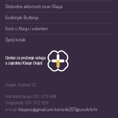
Slobodne aktivnosti izvan Klasja
Godišnjak Buđenja
Gosti u Klasju i volonteri
Dječji kutak
Osijek, Ružina 32
Administracija: 031 373 688
Odgojitelji: 031 372 929
klasjeos@gmail.com
korisnik207@socskrb.hr
e-mail: