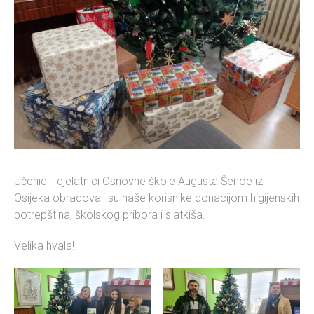
Učenici i djelatnici Osnovne škole Augusta Šenoe iz
Osijeka obradovali su naše korisnike donacijom higijenskih
potrepština, školskog pribora i slatkiša.
Velika hvala!