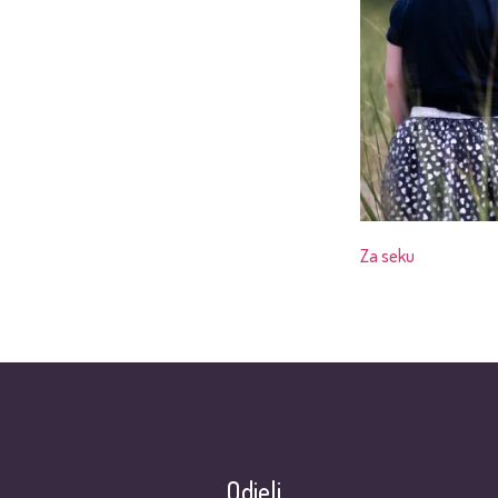
Za seku
Odjeli