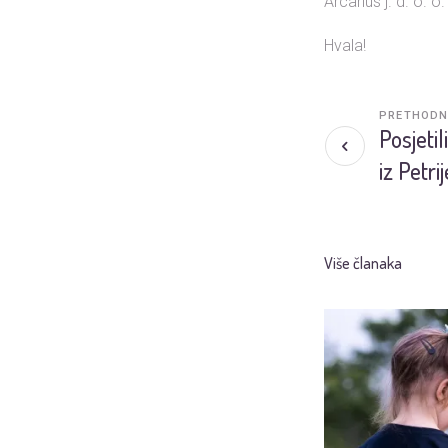
Arcarius j. d. o. 
Hvala!
PRETHODN
Posjeti
iz Petri
Više članaka