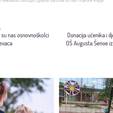
o. i Nakladna zadruga Ognjište darovali su nam vrijedne knjige.
I
li su nas osnovnoškolci
Donacija učenika i dj
jevaca
OŠ Augusta Šenoe iz