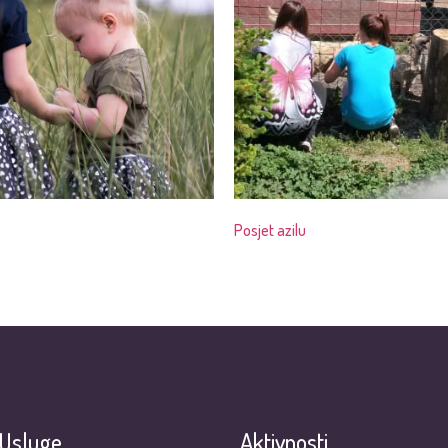
Posjet azilu
Usluge
Aktivnosti