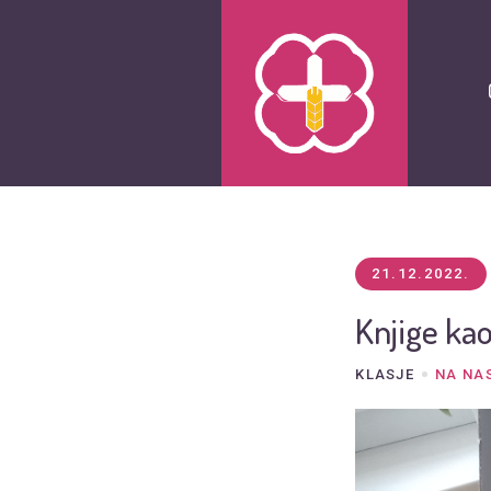
21.12.2022.
Knjige ka
KLASJE
NA NA