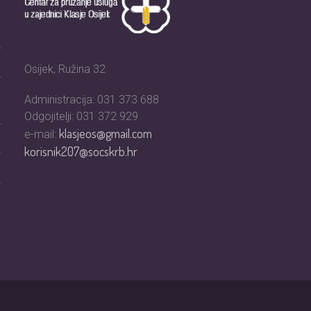
Osijek, Ružina 32
Administracija: 031 373 688
Odgojitelji: 031 372 929
klasjeos@gmail.com
e-mail:
korisnik207@socskrb.hr