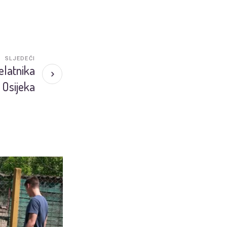
SLJEDEĆI
elatnika
 Osijeka