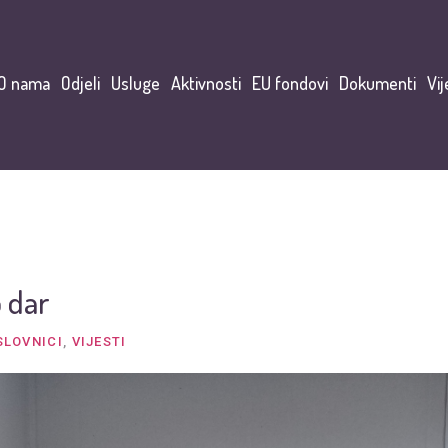
O nama
Odjeli
Usluge
Aktivnosti
EU fondovi
Dokumenti
Vij
o dar
SLOVNICI
,
VIJESTI