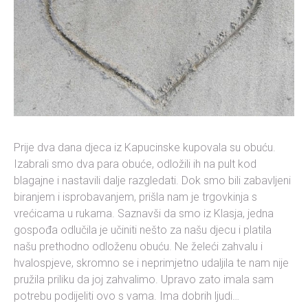
Prije dva dana djeca iz Kapucinske kupovala su obuću.
Izabrali smo dva para obuće, odložili ih na pult kod
blagajne i nastavili dalje razgledati. Dok smo bili zabavljeni
biranjem i isprobavanjem, prišla nam je trgovkinja s
vrećicama u rukama. Saznavši da smo iz Klasja, jedna
gospođa odlučila je učiniti nešto za našu djecu i platila
našu prethodno odloženu obuću. Ne želeći zahvalu i
hvalospjeve, skromno se i neprimjetno udaljila te nam nije
pružila priliku da joj zahvalimo. Upravo zato imala sam
potrebu podijeliti ovo s vama. Ima dobrih ljudi…