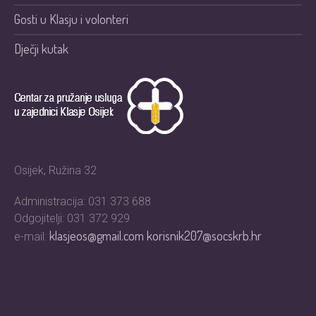
Gosti u Klasju i volonteri
Dječji kutak
Osijek, Ružina 32
Administracija: 031 373 688
Odgojitelji: 031 372 929
klasjeos@gmail.com
korisnik207@socskrb.hr
e-mail: