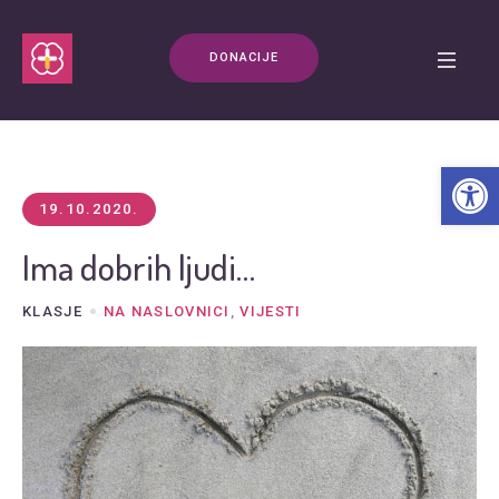
DONACIJE
Open t
19.10.2020.
Ima dobrih ljudi…
KLASJE
NA NASLOVNICI
,
VIJESTI