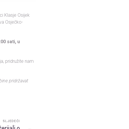
i Klasje Osijek
ova Osječko-
00 sati, u
a, pridružite nam
bine pridržavat
SLJEDEĆI
rijali o