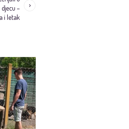
 djecu –
 i letak