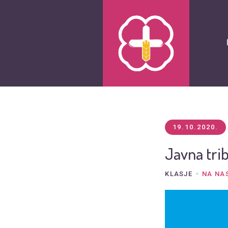
19.10.2020.
Javna tri
KLASJE
NA NA