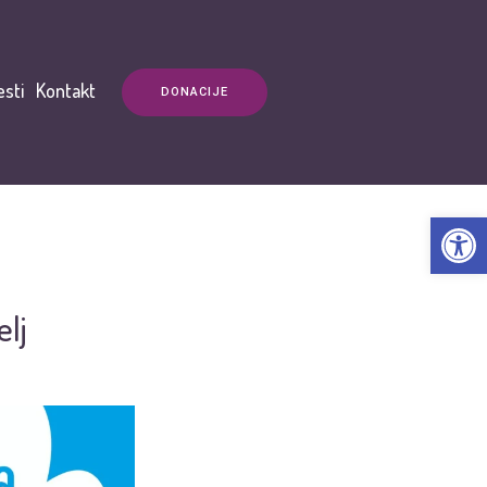
esti
Kontakt
DONACIJE
Open t
elj