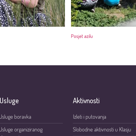
Posjet azilu
Usluge
Aktivnosti
Usluge boravka
Izleti i putovanja
Usluge organiziranog
Slobodne aktivnosti u Klasju