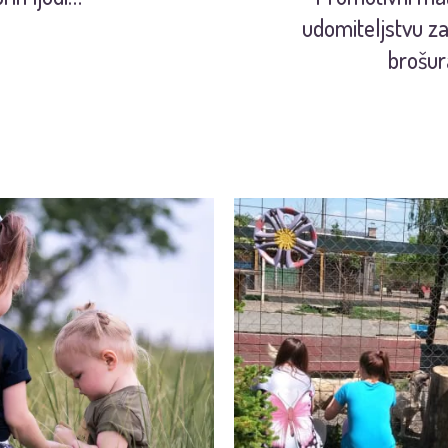
udomiteljstvu za
brošura