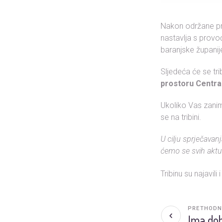
Nakon održane prv
nastavlja s provo
baranjske županij
Sljedeća će se tri
prostoru Centra 
Ukoliko Vas zanim
se na tribini.
U cilju sprječavan
ćemo se svih aktu
Tribinu su najavili 
PRETHODN
Ima dob