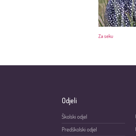
Za seku
Odjeli
Školski odjel
Predškolski odjel