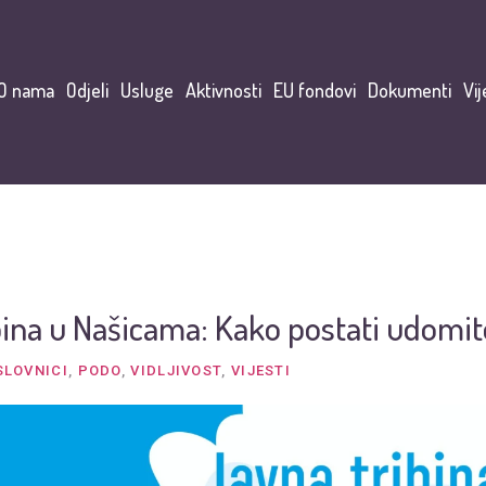
O nama
Odjeli
Usluge
Aktivnosti
EU fondovi
Dokumenti
Vij
bina u Našicama: Kako postati udomit
SLOVNICI
,
PODO
,
VIDLJIVOST
,
VIJESTI