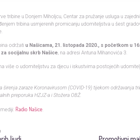
e tribine u Donjem Miholjcu, Centar za pružanje usluga u zajednic
đenjem tribina usmjerenih promicanju udomiteljstva u šest grad
e.
bina održati
u Našicama,
21. listopada 2020., s početkom u 16:
za socijalnu skrb Našice
, na adresi Antuna Mihanovića 3.
a više o udomiteljstvu za djecu i iskustvima postojećih udomitelj
ja širenja zaraze Koronavirusom (COVID-19) tijekom održavanja tri
alnih preporuka HZJZ-a i Stožera OBŽ.
Radio Našice
i mediji:
.
I
rih ljudi…
Promotivni mate