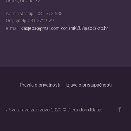
Osijek, Ružina 32
Administracija: 031 373 688
Odgojitelji: 031 372 929
klasjeos@gmail.com
korisnik207@socskrb.hr
e-mail:
Pravila o privatnosti
Izjava o pristupačnosti
/ Sva prava zadržava 2020 © Dječji dom Klasje