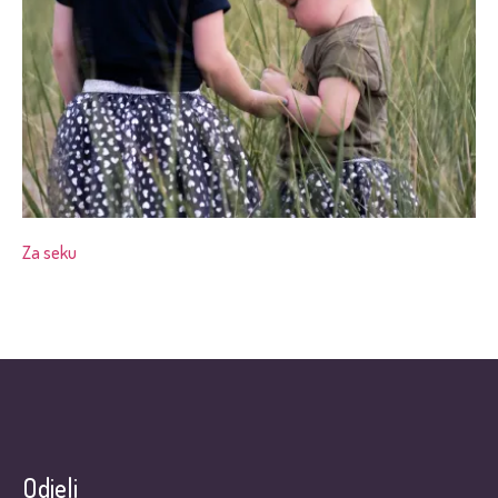
Za seku
Odjeli