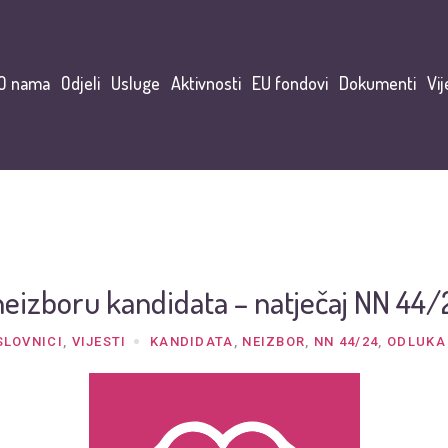
O nama
Odjeli
Usluge
Aktivnosti
EU fondovi
Dokumenti
Vij
neizboru kandidata – natječaj NN 44/
SLOVNICI
,
VIJESTI
KANDIDATA
,
NEIZBOR
,
NN 44/24
,
ODLUKA