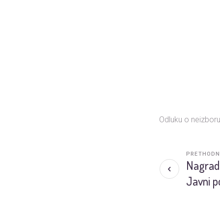
Odluku o neizbor
PRETHODN
Nagrad
Javni p