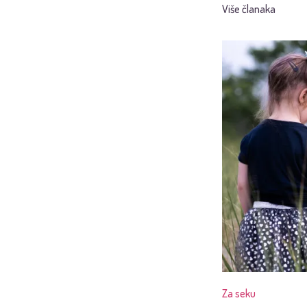
Više članaka
Za seku