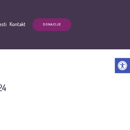
esti
Kontakt
DONACIJE
Open t
24