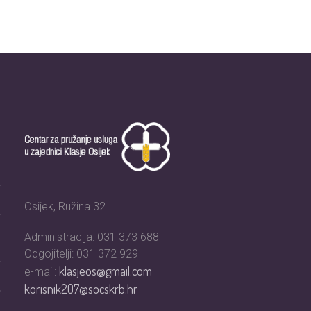
Osijek, Ružina 32
Administracija: 031 373 688
Odgojitelji: 031 372 929
klasjeos@gmail.com
e-mail:
korisnik207@socskrb.hr