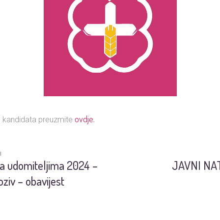
ovdje.
u kandidata preuzmite
I
a udomiteljima 2024 –
JAVNI NA
oziv – obavijest