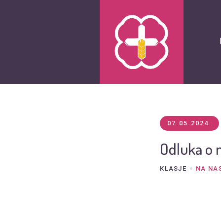
07.05.2024.
Odluka o 
KLASJE
NA NA