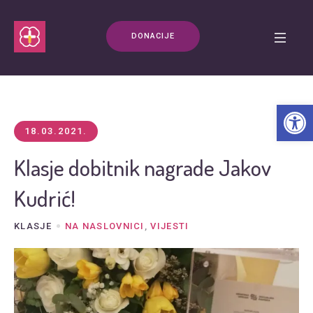
DONACIJE
Open t
18.03.2021.
Klasje dobitnik nagrade Jakov
Kudrić!
KLASJE
NA NASLOVNICI
,
VIJESTI