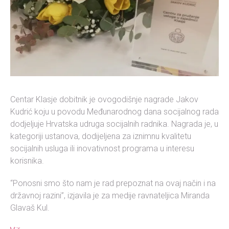
Centar Klasje dobitnik je ovogodišnje nagrade Jakov
Kudrić koju u povodu Međunarodnog dana socijalnog rada
dodjeljuje Hrvatska udruga socijalnih radnika. Nagrada je, u
kategoriji ustanova, dodijeljena za iznimnu kvalitetu
socijalnih usluga ili inovativnost programa u interesu
korisnika.
“Ponosni smo što nam je rad prepoznat na ovaj način i na
državnoj razini”, izjavila je za medije ravnateljica Miranda
Glavaš Kul.