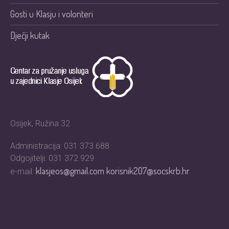
Gosti u Klasju i volonteri
Dječji kutak
Osijek, Ružina 32
Administracija: 031 373 688
Odgojitelji: 031 372 929
klasjeos@gmail.com
korisnik207@socskrb.hr
e-mail: