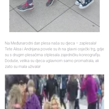
Na Međunarodni dan plesa naša su djeca – zaplesala!
Tete Alisa i Andrijana povele su ih na glavni osječki trg, gdje
su s drugim plesačima otplesala zajedničku koreografiju.
Doduše, velika su djeca uglavnom samo promatrala, ali
zato su mala uživala!