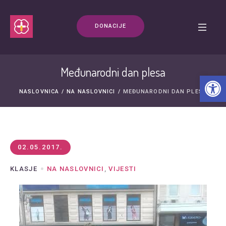
DONACIJE
Međunarodni dan plesa
Open t
NASLOVNICA
/
NA NASLOVNICI
/
MEĐUNARODNI DAN PLESA
02.05.2017.
KLASJE
NA NASLOVNICI
,
VIJESTI