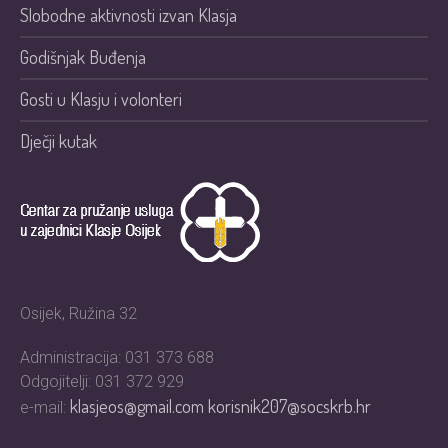
Slobodne aktivnosti izvan Klasja
Godišnjak Buđenja
Gosti u Klasju i volonteri
Dječji kutak
Osijek, Ružina 32
Administracija: 031 373 688
Odgojitelji: 031 372 929
klasjeos@gmail.com
korisnik207@socskrb.hr
e-mail: