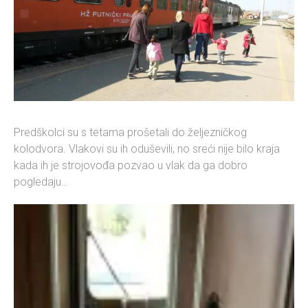
Predškolci su s tetama prošetali do željezničkog
kolodvora. Vlakovi su ih oduševili, no sreći nije bilo kraja
kada ih je strojovođa pozvao u vlak da ga dobro
pogledaju…