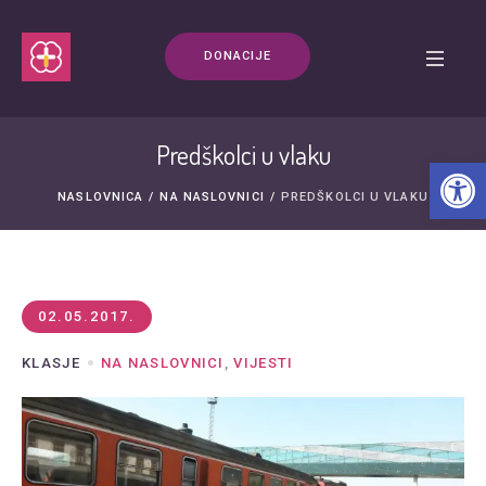
DONACIJE
Predškolci u vlaku
Open t
NASLOVNICA
/
NA NASLOVNICI
/
PREDŠKOLCI U VLAKU
02.05.2017.
KLASJE
NA NASLOVNICI
,
VIJESTI