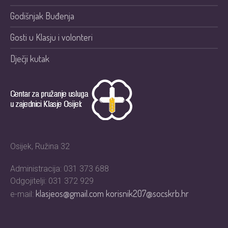
Godišnjak Buđenja
Gosti u Klasju i volonteri
Dječji kutak
Osijek, Ružina 32
Administracija: 031 373 688
Odgojitelji: 031 372 929
klasjeos@gmail.com
korisnik207@socskrb.hr
e-mail: