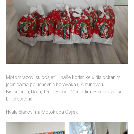
Motomrazovi su posjetili i naše korisnike u dislociranim
jedinicama poludnevnih boravaka u Antunovcu,
Bistrincima, Dalju, Tenji i Belom Manastiru. Poludnevci su
bili presretni!
Hvala članovima Motokluba Osijek