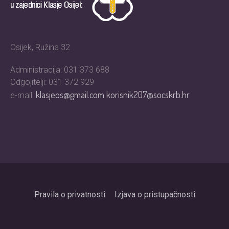
Osijek, Ružina 32
Administracija: 031 373 688
Odgojitelji: 031 372 929
klasjeos@gmail.com
korisnik207@socskrb.hr
e-mail:
Pravila o privatnosti
Izjava o pristupačnosti