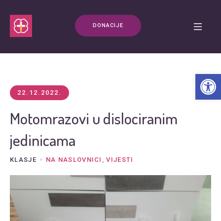
DONACIJE
Open t
22.12.2022.
Motomrazovi u dislociranim
jedinicama
KLASJE
NA NASLOVNICI
,
VIJESTI