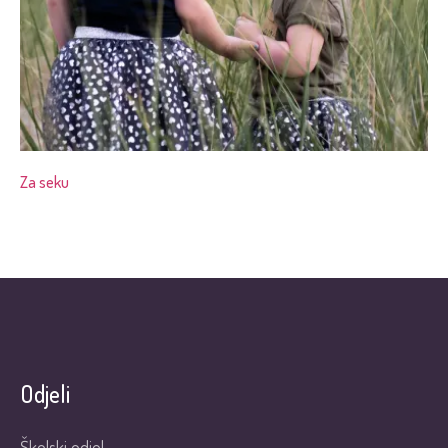
Za seku
Odjeli
Školski odjel