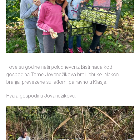
I ove su godine naši poludnevci iz Bistrinaca kod
gospodina Tome Jovandžikova brali jabuke. Nakon
branja, prevezene su lađom, pa ravno u Klasje.
Hvala gospodinu Jovandžikovu!