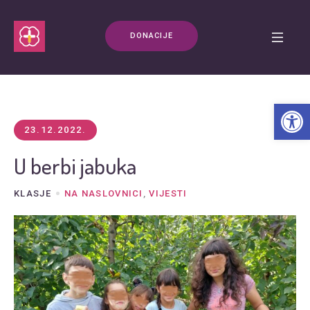
DONACIJE
Open t
23.12.2022.
U berbi jabuka
KLASJE
NA NASLOVNICI
,
VIJESTI