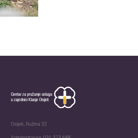
Osijek, Ružina 32
Administracija: 031 373 688