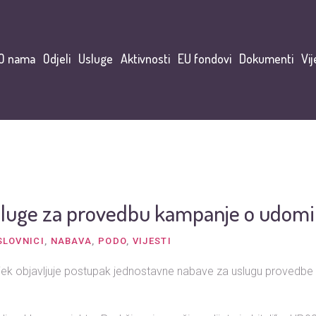
O nama
Odjeli
Usluge
Aktivnosti
EU fondovi
Dokumenti
Vij
luge za provedbu kampanje o udomit
SLOVNICI
,
NABAVA
,
PODO
,
VIJESTI
ijek objavljuje postupak jednostavne nabave za uslugu provedb