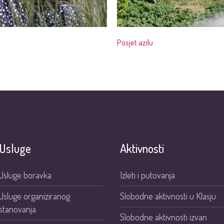
Posjet azilu
Usluge
Aktivnosti
Usluge boravka
Izleti i putovanja
Usluge organiziranog
Slobodne aktivnosti u Klasju
stanovanja
Slobodne aktivnosti izvan