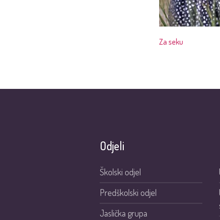
Za seku
Odjeli
Školski odjel
Predškolski odjel
Jaslička grupa