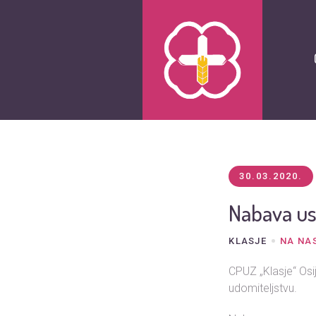
30.03.2020.
Nabava us
KLASJE
NA NA
CPUZ „Klasje“ Os
udomiteljstvu.