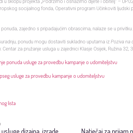
 u sklopu projekta „Podržimo i osnažimo dijete i obitelj“ – UP.0
ropskog socijalnog fonda, Operativni program Učinkoviti ljudski p
 ponuda, zajedno s pripadajućim obrascima, nalaze se u privitku
 suradnju, ponudu mogu dostaviti sukladno uputama iz
Poziva na 
: Centar za pružanje usluga u zajednici Klasje Osijek, Ružina 32, 
nje ponuda usluge za provedbu kampanje o udomiteljstvu
i opseg usluge za provedbu kampanje o udomiteljstvu
og lista
I
usluge dizajna, izrade
Natječaj za prijam 