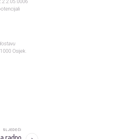
2.2.2.05.0006
otencijali
.
dostavu
31000 Osijek.
SLJEDEĆI
na radno