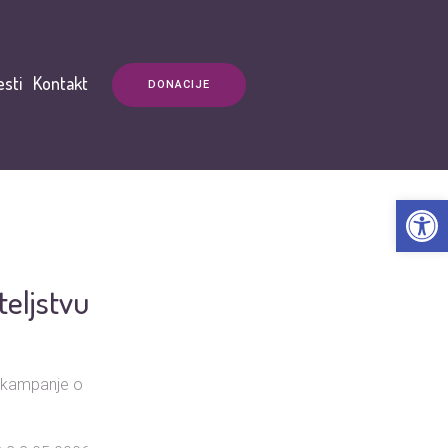
esti
Kontakt
DONACIJE
Open t
eljstvu
e kampanje o