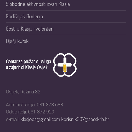
Slobodne aktivnosti izvan Klasja
Godišnjak Buđenja
Gosti u Klasju i volonteri
Dječji kutak
Osijek, Ružina 32
Administracija: 031 373 688
Odgojitelji: 031 372 929
klasjeos@gmail.com
korisnik207@socskrb.hr
e-mail: