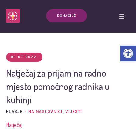
DONACIJE
Open t
01.07.2022.
Natječaj za prijam na radno
mjesto pomoćnog radnika u
kuhinji
KLASJE
NA NASLOVNICI
,
VIJESTI
Natječaj