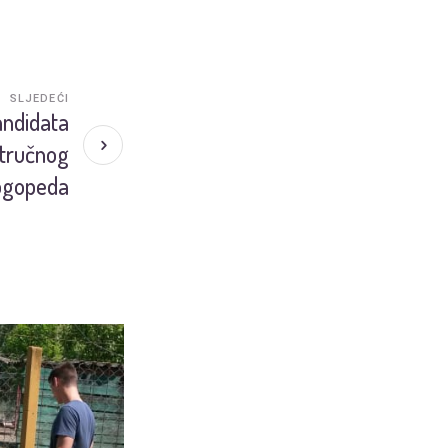
SLJEDEĆI
andidata
stručnog
logopeda