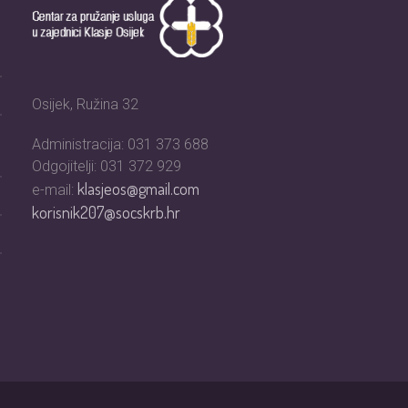
Osijek, Ružina 32
Administracija: 031 373 688
Odgojitelji: 031 372 929
klasjeos@gmail.com
e-mail:
korisnik207@socskrb.hr