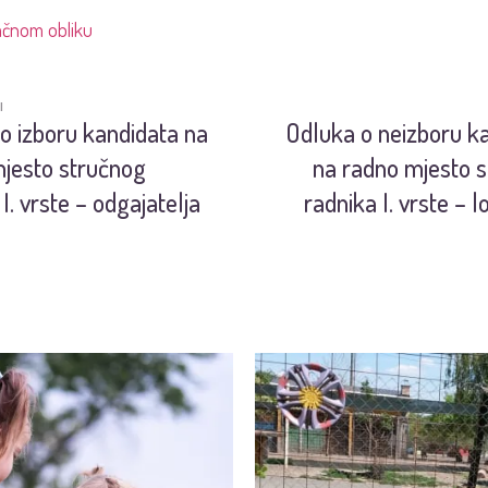
pačnom obliku
I
o izboru kandidata na
Odluka o neizboru k
jesto stručnog
na radno mjesto 
I. vrste – odgajatelja
radnika I. vrste – 