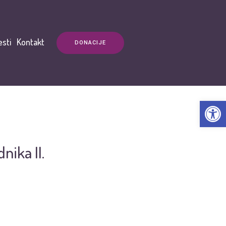
esti
Kontakt
DONACIJE
Open t
nika II.