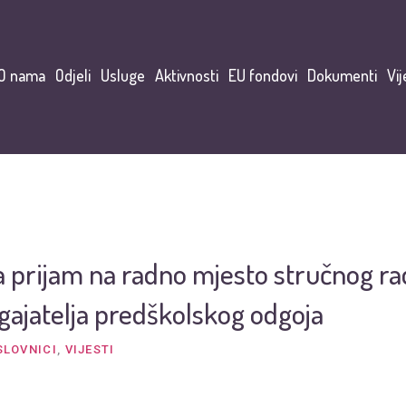
O nama
Odjeli
Usluge
Aktivnosti
EU fondovi
Dokumenti
Vij
a prijam na radno mjesto stručnog rad
gajatelja predškolskog odgoja
SLOVNICI
,
VIJESTI