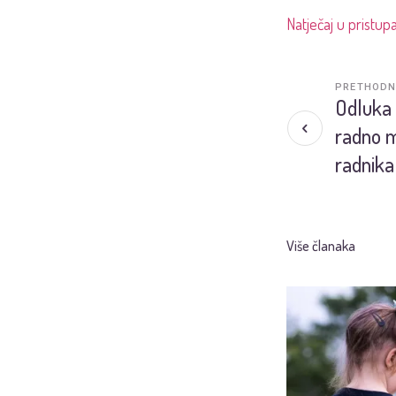
Natječaj u pristu
PRETHODN
Odluka 
radno m
radnika 
Više članaka