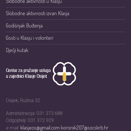
Slobodne aktivnosti u Klasju
Slobodne aktivnosti izvan Klasja
Godišnjak Buđenja
Gosti u Klasju i volonteri
Dječji kutak
Osijek, Ružina 32
Administracija: 031 373 688
Odgojitelji: 031 372 929
klasjeos@gmail.com
korisnik207@socskrb.hr
e-mail: