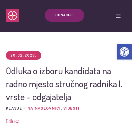
DONACIJE
Open t
20.02.2023.
Odluka o izboru kandidata na
radno mjesto stručnog radnika I.
vrste – odgajatelja
KLASJE
NA NASLOVNICI
,
VIJESTI
Odluka