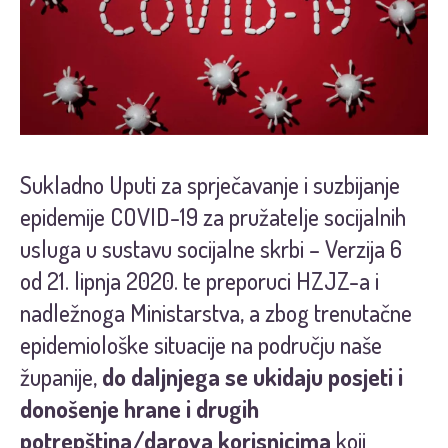
Sukladno
Uputi za sprječavanje i suzbijanje
epidemije COVID-19 za pružatelje socijalnih
usluga u sustavu socijalne skrbi
– Verzija 6
od 21. lipnja 2020.
te preporuci HZJZ-a i
nadležnoga Ministarstva, a zbog trenutačne
epidemiološke situacije na području naše
županije,
do daljnjega se ukidaju posjeti i
donošenje hrane i drugih
potrepština/darova korisnicima
koji