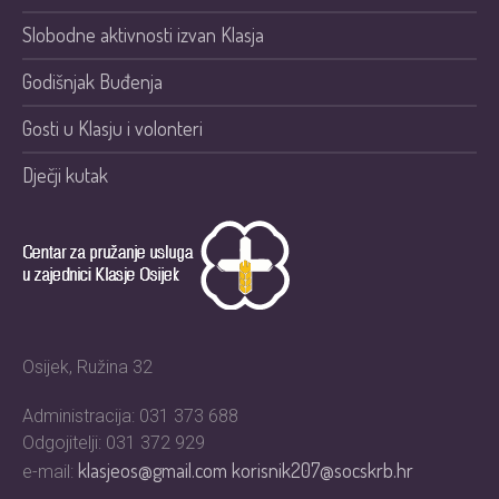
Slobodne aktivnosti izvan Klasja
Godišnjak Buđenja
Gosti u Klasju i volonteri
Dječji kutak
Osijek, Ružina 32
Administracija: 031 373 688
Odgojitelji: 031 372 929
klasjeos@gmail.com
korisnik207@socskrb.hr
e-mail: