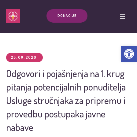
DONACIJE
Open t
25.09.2020.
Odgovori i pojašnjenja na 1. krug
pitanja potencijalnih ponuditelja
Usluge stručnjaka za pripremu i
provedbu postupaka javne
nabave