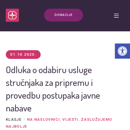
DONACIJE
Open t
01.10.2020.
Odluka o odabiru usluge
stručnjaka za pripremu i
provedbu postupaka javne
nabave
KLASJE
NA NASLOVNICI
,
VIJESTI
,
ZASLUŽUJEMO
NAJBOLJE