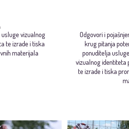
I
usluge vizualnog
Odgovori i pojašnjen
ta te izrade i tiska
krug pitanja pote
vnih materijala
ponuditelja usluge
vizualnog identiteta 
te izrade i tiska pr
ma