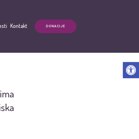
esti
Kontakt
DONACIJE
Open t
jima
iska