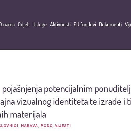
O nama
Odjeli
Usluge
Aktivnosti
EU fondovi
Dokumenti
Vij
 pojašnjenja potencijalnim ponuditel
ajna vizualnog identiteta te izrade i t
ih materijala
SLOVNICI
,
NABAVA
,
PODO
,
VIJESTI