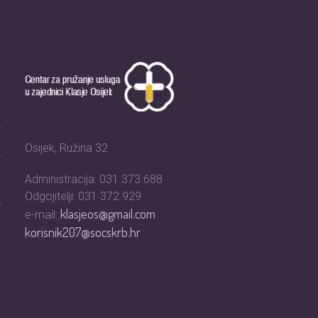
Osijek, Ružina 32
Administracija: 031 373 688
Odgojitelji: 031 372 929
klasjeos@gmail.com
e-mail:
korisnik207@socskrb.hr