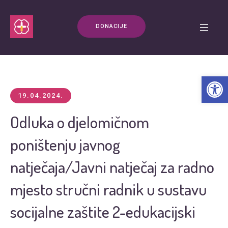
DONACIJE
Open t
19.04.2024.
Odluka o djelomičnom
poništenju javnog
natječaja/Javni natječaj za radno
mjesto stručni radnik u sustavu
socijalne zaštite 2-edukacijski