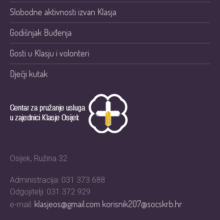
Slobodne aktivnosti izvan Klasja
Godišnjak Buđenja
Gosti u Klasju i volonteri
Dječji kutak
Osijek, Ružina 32
Administracija: 031 373 688
Odgojitelji: 031 372 929
klasjeos@gmail.com
korisnik207@socskrb.hr
e-mail: