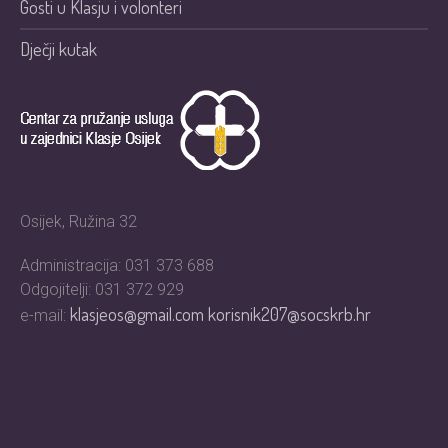
Gosti u Klasju i volonteri
Dječji kutak
Osijek, Ružina 32
Administracija: 031 373 688
Odgojitelji: 031 372 929
klasjeos@gmail.com
korisnik207@socskrb.hr
e-mail: