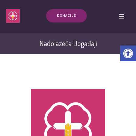
DONACIJE
Nadolazeća Događaji
Open t