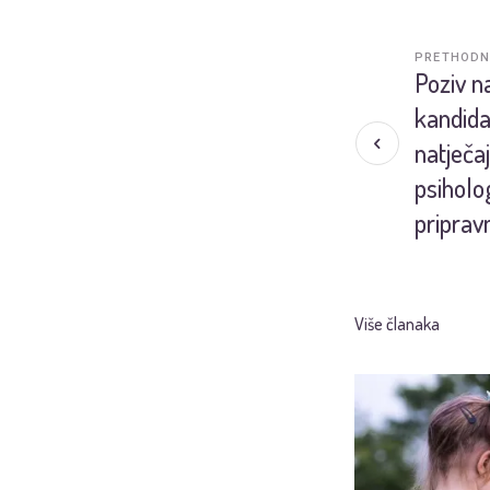
PRETHODN
Poziv n
kandida
natječa
psiholo
priprav
Više članaka