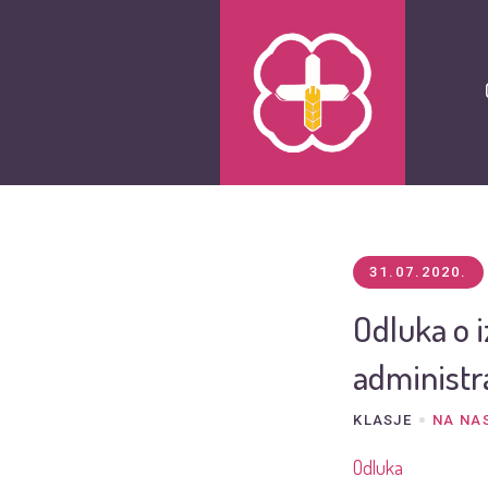
31.07.2020.
Odluka o 
administr
KLASJE
NA NA
Odluka