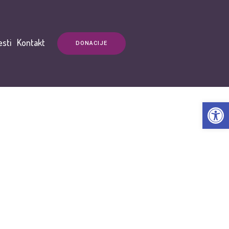
esti
Kontakt
DONACIJE
Open t