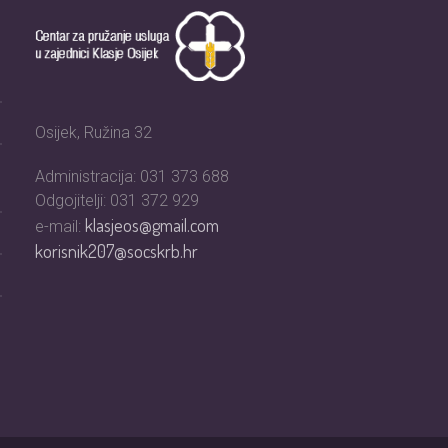
Osijek, Ružina 32
Administracija: 031 373 688
Odgojitelji: 031 372 929
klasjeos@gmail.com
e-mail:
korisnik207@socskrb.hr