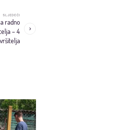
SLJEDEĆI
na radno
elja – 4
zvršitelja