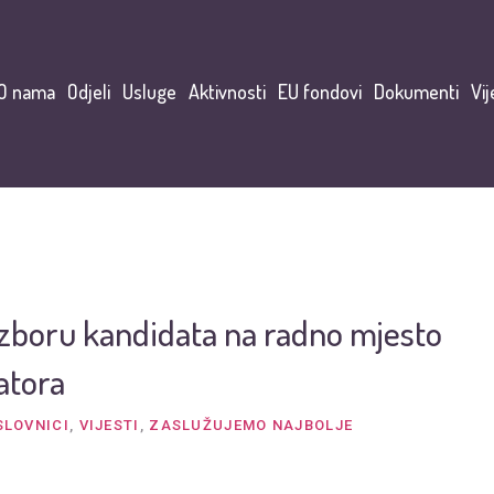
O nama
Odjeli
Usluge
Aktivnosti
EU fondovi
Dokumenti
Vij
izboru kandidata na radno mjesto
atora
SLOVNICI
,
VIJESTI
,
ZASLUŽUJEMO NAJBOLJE