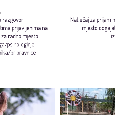
I
a razgovor
Natječaj za prijam 
tima prijavljenima na
mjesto odgajat
j za radno mjesto
i
ga/psihologinje
nika/pripravnice